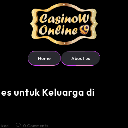
Home
About us
s untuk Keluarga di
ized
0 Comments