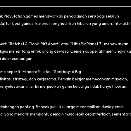
yak PlayStation games menawarkan pengalaman seru bagi seluruh
 daftar best games, karena menghadirkan hiburan yang aman, interaktif
perti “Ratchet & Clank: Rift Apart” atau “LittleBigPlanet 3” menawarkan
kaligus menantang untuk orang dewasa. Elemen kooperatif memungkink
i dan kesenangan.
Game seperti “Minecraft” atau “Sackboy: A Big
vitas, strategi, dan kerjasama. Pemain belajar memecahkan masalah,
nyelesaikan misi. Ini menjadikan game keluarga tidak hanya hiburan,
rtimbangan penting. Banyak judul keluarga menampilkan dunia penuh
isual yang menarik membantu pemain muda lebih cepat terlibat, sementar