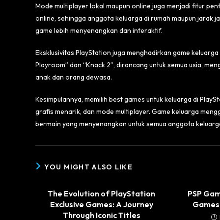
Mode multiplayer lokal maupun online juga menjadi fitur p
online, sehingga anggota keluarga di rumah maupun jarak ja
game lebih menyenangkan dan interaktif.
Eksklusivitas PlayStation juga menghadirkan game keluarga be
Playroom” dan “Knack 2”, dirancang untuk semua usia, men
anak dan orang dewasa.
Kesimpulannya, memilih best games untuk keluarga di PlaySt
grafis menarik, dan mode multiplayer. Game keluarga men
bermain yang menyenangkan untuk semua anggota keluarg
YOU MIGHT ALSO LIKE
The Evolution of PlayStation
PSP Gam
Exclusive Games: A Journey
Games 
Through Iconic Titles