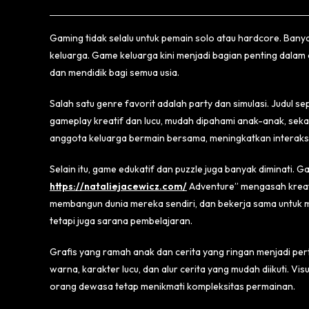
Gaming tidak selalu untuk pemain solo atau hardcore. Ban
keluarga. Game keluarga kini menjadi bagian penting dalam
dan mendidik bagi semua usia.
Salah satu genre favorit adalah party dan simulasi. Judul se
gameplay kreatif dan lucu, mudah dipahami anak-anak, se
anggota keluarga bermain bersama, meningkatkan interaks
Selain itu, game edukatif dan puzzle juga banyak diminati. 
https://nataliejacewicz.com/
Adventure” mengasah kreati
membangun dunia mereka sendiri, dan bekerja sama untuk me
tetapi juga sarana pembelajaran.
Grafis yang ramah anak dan cerita yang ringan menjadi pe
warna, karakter lucu, dan alur cerita yang mudah diikuti. V
orang dewasa tetap menikmati kompleksitas permainan.