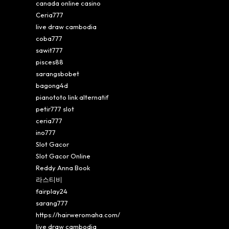
canada online casino
Ceria777
live draw cambodia
coba777
sawit777
pisces88
sarangsbobet
bagong4d
pianototo link alternatif
petir777 slot
ceria777
ino777
Slot Gacor
Slot Gacor Online
Reddy Anna Book
라스티비
fairplay24
sarang777
https://hairweromaha.com/
live draw cambodia