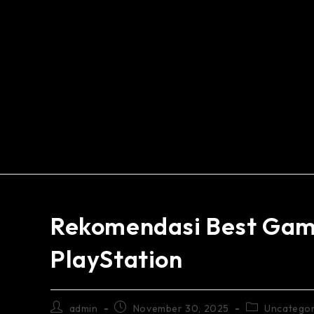
Rekomendasi Best Game
PlayStation
admin
November 30, 2025
Uncategor