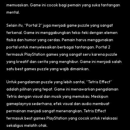
memuaskan. Game ini cocok bagi pemain yang suka tantangan
mental.
Selain itu, “Portal 2” juga menjadi game puzzle yang sangat
terkenal. Game ini menggabungkan teka-teki dengan elemen
fisika dan humor yang cerdas. Pemain harus menggunakan
portal untuk menyelesaikan berbagai tantangan. Portal 2
termasuk PlayStation games yang sangat seru karena puzzle
yang kreatif dan cerita yang menghibur. Game ini menjadi salah
satu best games puzzle yang wajib dimainkan.
Untuk pengalaman puzzle yang lebih santai, “Tetris Effect”
adalah pilihan yang tepat. Game ini menawarkan pengalaman
Tetris dengan visual dan musik yang memukau. Meskipun
gameplaynya sederhana, efek visual dan audio membuat
permainan menjadi sangat menenangkan. Tetris Effect
termasuk best games PlayStation yang cocok untuk relaksasi
sekaligus melatih otak.