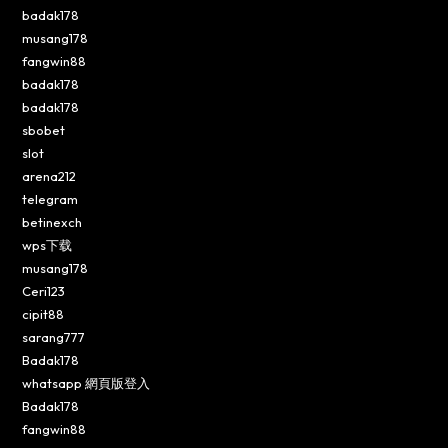
badak178
musang178
fangwin88
badak178
badak178
sbobet
slot
arena212
telegram
betinexch
wps下载
musang178
Ceri123
cipit88
sarang777
Badak178
whatsapp 網頁版登入
Badak178
fangwin88