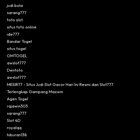
judi bola
sarang777
toto slot
situs toto online
ide777
Bandar Togel
situs togel
OMTOGEL
awslot777
Dentoto
awslot777
MESIR77 - Situs Judi Slot Gacor Hari Ini Resmi dan Slot777
Terlengkap Gampang Maxwin
Agen Togel
rajawin303
sarang777
Slot 4D
royalqq
hiburan138