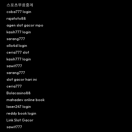
스포츠무료중계
coba777 login
rajatoto88
agen slot gacor mpo
kasih777 login
sarang777
ollo4d login
ceria777 slot
kasih777 login
sawit777
sarang777
slot gacor hari ini
ceria777
Bolacasino88
mahadev online book
laser247 login
reddy book login
Link Slot Gacor
sawit777