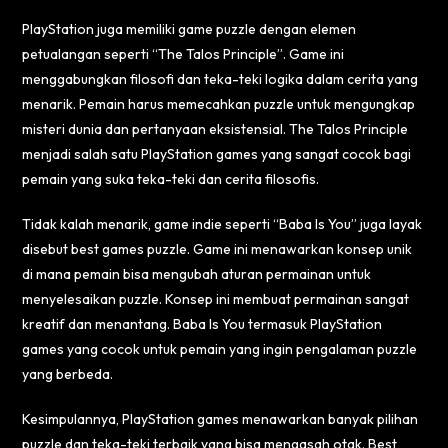
PlayStation juga memiliki game puzzle dengan elemen
petualangan seperti “The Talos Principle”. Game ini
menggabungkan filosofi dan teka-teki logika dalam cerita yang
menarik. Pemain harus memecahkan puzzle untuk mengungkap
misteri dunia dan pertanyaan eksistensial. The Talos Principle
menjadi salah satu PlayStation games yang sangat cocok bagi
pemain yang suka teka-teki dan cerita filosofis.
Tidak kalah menarik, game indie seperti “Baba Is You” juga layak
disebut best games puzzle. Game ini menawarkan konsep unik
di mana pemain bisa mengubah aturan permainan untuk
menyelesaikan puzzle. Konsep ini membuat permainan sangat
kreatif dan menantang. Baba Is You termasuk PlayStation
games yang cocok untuk pemain yang ingin pengalaman puzzle
yang berbeda.
Kesimpulannya, PlayStation games menawarkan banyak pilihan
puzzle dan teka-teki terbaik yang bisa mengasah otak. Best