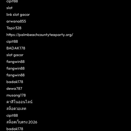
cipit88
slot
link slot gacor
arwana855
Tapir328
https://palmbeachcountyteaparty.org/
cipit88
BADAK178
slot gacor
fangwin88
fangwin88
fangwin88
badak178
dewa787
musang178
คาสิโนออนไลน์
สล็อตวอเลท
cipit88
สล็อตเว็บตรง 2026
badak178