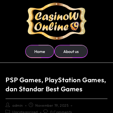
Home
About us
PSP Games, PlayStation Games,
dan Standar Best Games
admin
November 19, 2025
Uncategorized
0 Comments