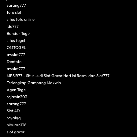
sarang777
toto slot
situs toto online
ide777
Bandar Togel
situs togel
OMTOGEL
awslot777
Dentoto
awslot777
MESIR77 - Situs Judi Slot Gacor Hari Ini Resmi dan Slot777
Terlengkap Gampang Maxwin
Agen Togel
rajawin303
sarang777
Slot 4D
royalqq
hiburan138
slot gacor