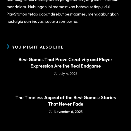
mendalam. Hubungan ini memastikan bahwa setiap judul
PlayStation tetap dapat disebut best games, menggabungkan
nostalgia dan inovasi secara sempurna.
YOU MIGHT ALSO LIKE
Best Games That Prove Creativity and Player
Expression Are the Real Endgame
July 4, 2026
The Timeless Appeal of the Best Games: Stories
That Never Fade
November 6, 2025