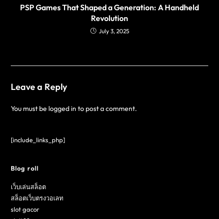
PSP Games That Shaped a Generation: A Handheld
Revolution
July 3, 2025
Leave a Reply
You must be
logged in
to post a comment.
[include_links_php]
Blog roll
เว็บเล่นสล็อต
สล็อตเว็บตรงวอเลท
slot gacor