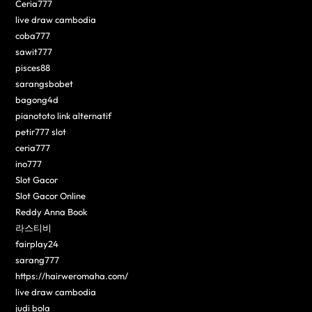
Ceria777
live draw cambodia
coba777
sawit777
pisces88
sarangsbobet
bagong4d
pianototo link alternatif
petir777 slot
ceria777
ino777
Slot Gacor
Slot Gacor Online
Reddy Anna Book
라스티비
fairplay24
sarang777
https://hairweromaha.com/
live draw cambodia
judi bola