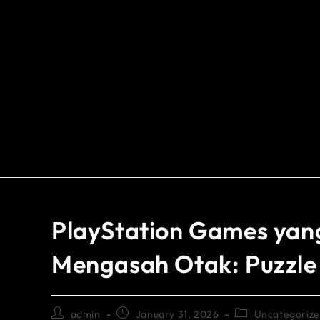
PlayStation Games yang
Mengasah Otak: Puzzle 
admin
January 31, 2026
Uncategoriz