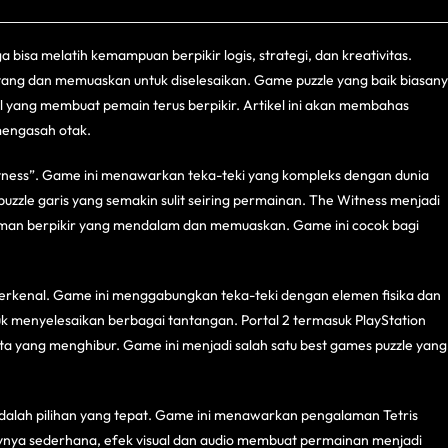
 bisa melatih kemampuan berpikir logis, strategi, dan kreativitas.
ntang dan memuaskan untuk diselesaikan. Game puzzle yang baik biasan
l yang membuat pemain terus berpikir. Artikel ini akan membahas
mengasah otak.
Witness”. Game ini menawarkan teka-teki yang kompleks dengan dunia
zzle garis yang semakin sulit seiring permainan. The Witness menjadi
man berpikir yang mendalam dan memuaskan. Game ini cocok bagi
t terkenal. Game ini menggabungkan teka-teki dengan elemen fisika dan
 menyelesaikan berbagai tantangan. Portal 2 termasuk PlayStation
ta yang menghibur. Game ini menjadi salah satu best games puzzle yang
 adalah pilihan yang tepat. Game ini menawarkan pengalaman Tetris
nya sederhana, efek visual dan audio membuat permainan menjadi