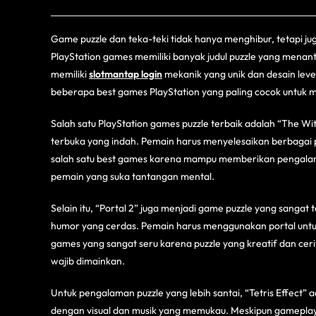
Game puzzle dan teka-teki tidak hanya menghibur, tetapi juga
PlayStation games memiliki banyak judul puzzle yang mena
memiliki
slotmantap login
mekanik yang unik dan desain leve
beberapa best games PlayStation yang paling cocok untuk 
Salah satu PlayStation games puzzle terbaik adalah “The 
terbuka yang indah. Pemain harus menyelesaikan berbagai pu
salah satu best games karena mampu memberikan pengala
pemain yang suka tantangan mental.
Selain itu, “Portal 2” juga menjadi game puzzle yang sanga
humor yang cerdas. Pemain harus menggunakan portal untuk
games yang sangat seru karena puzzle yang kreatif dan ceri
wajib dimainkan.
Untuk pengalaman puzzle yang lebih santai, “Tetris Effect”
dengan visual dan musik yang memukau. Meskipun gameplay