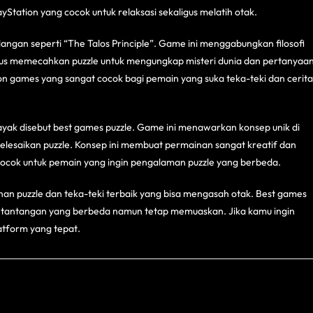
Station yang cocok untuk relaksasi sekaligus melatih otak.
angan seperti “The Talos Principle”. Game ini menggabungkan filosofi
arus memecahkan puzzle untuk mengungkap misteri dunia dan pertanyaa
ation games yang sangat cocok bagi pemain yang suka teka-teki dan cerita
 layak disebut best games puzzle. Game ini menawarkan konsep unik di
esaikan puzzle. Konsep ini membuat permainan sangat kreatif dan
ocok untuk pemain yang ingin pengalaman puzzle yang berbeda.
an puzzle dan teka-teki terbaik yang bisa mengasah otak. Best games
an tantangan yang berbeda namun tetap memuaskan. Jika kamu ingin
atform yang tepat.