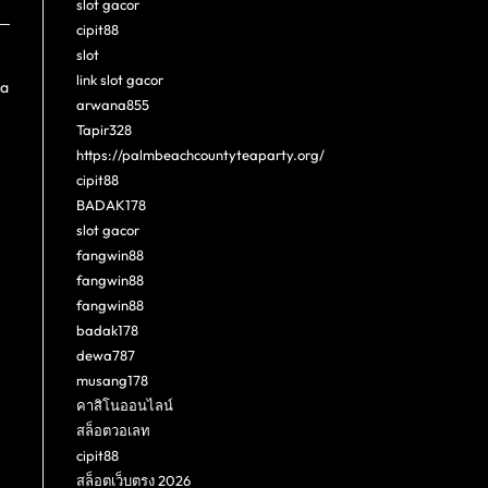
slot gacor
cipit88
slot
link slot gacor
ya
arwana855
Tapir328
https://palmbeachcountyteaparty.org/
cipit88
BADAK178
slot gacor
fangwin88
fangwin88
fangwin88
badak178
dewa787
musang178
คาสิโนออนไลน์
สล็อตวอเลท
cipit88
สล็อตเว็บตรง 2026