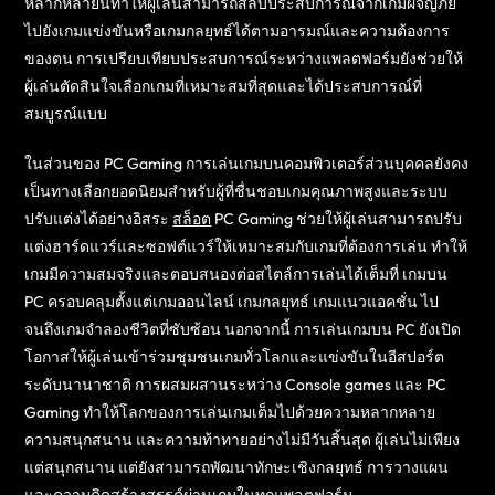
หลากหลายนี้ทำให้ผู้เล่นสามารถสลับประสบการณ์จากเกมผจญภัย
ไปยังเกมแข่งขันหรือเกมกลยุทธ์ได้ตามอารมณ์และความต้องการ
ของตน การเปรียบเทียบประสบการณ์ระหว่างแพลตฟอร์มยังช่วยให้
ผู้เล่นตัดสินใจเลือกเกมที่เหมาะสมที่สุดและได้ประสบการณ์ที่
สมบูรณ์แบบ
ในส่วนของ PC Gaming การเล่นเกมบนคอมพิวเตอร์ส่วนบุคคลยังคง
เป็นทางเลือกยอดนิยมสำหรับผู้ที่ชื่นชอบเกมคุณภาพสูงและระบบ
ปรับแต่งได้อย่างอิสระ
สล็อต
PC Gaming ช่วยให้ผู้เล่นสามารถปรับ
แต่งฮาร์ดแวร์และซอฟต์แวร์ให้เหมาะสมกับเกมที่ต้องการเล่น ทำให้
เกมมีความสมจริงและตอบสนองต่อสไตล์การเล่นได้เต็มที่ เกมบน
PC ครอบคลุมตั้งแต่เกมออนไลน์ เกมกลยุทธ์ เกมแนวแอคชั่น ไป
จนถึงเกมจำลองชีวิตที่ซับซ้อน นอกจากนี้ การเล่นเกมบน PC ยังเปิด
โอกาสให้ผู้เล่นเข้าร่วมชุมชนเกมทั่วโลกและแข่งขันในอีสปอร์ต
ระดับนานาชาติ การผสมผสานระหว่าง Console games และ PC
Gaming ทำให้โลกของการเล่นเกมเต็มไปด้วยความหลากหลาย
ความสนุกสนาน และความท้าทายอย่างไม่มีวันสิ้นสุด ผู้เล่นไม่เพียง
แต่สนุกสนาน แต่ยังสามารถพัฒนาทักษะเชิงกลยุทธ์ การวางแผน
และความคิดสร้างสรรค์ผ่านเกมในทุกแพลตฟอร์ม