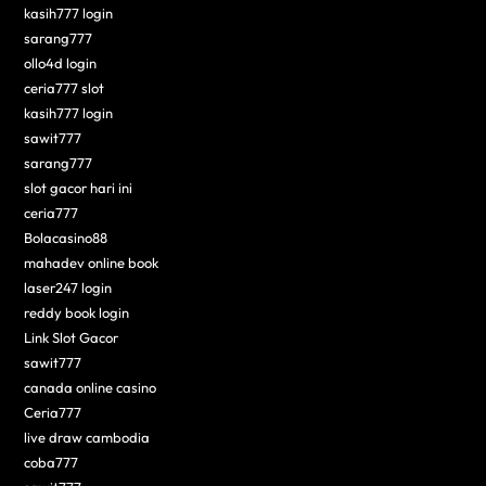
kasih777 login
sarang777
ollo4d login
ceria777 slot
kasih777 login
sawit777
sarang777
slot gacor hari ini
ceria777
Bolacasino88
mahadev online book
laser247 login
reddy book login
Link Slot Gacor
sawit777
canada online casino
Ceria777
live draw cambodia
coba777