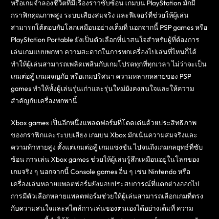
หรือเกมจำลองชีวิตที่มีเรื่องราวซับซ้อน เกมบน PlayStation มักมี
กราฟิกคุณภาพสูง ระบบเสียงสมจริง และฟีเจอร์ที่ช่วยให้ผู้เล่น
สามารถโต้ตอบกับโลกเสมือนอย่างเต็มที่ นอกจากนี้ PSP games หรือ
PlayStation Portable ยังเป็นตัวเลือกที่น่าสนใจสำหรับผู้ที่ต้องการ
เล่นเกมแบบพกพา ความสะดวกในการพกเครื่องไปเล่นที่ไหนก็ได้
ทำให้ผู้เล่นสามารถเพลิดเพลินกับเกมโปรดทุกที่ทุกเวลา ไม่ว่าจะเป็น
เกมต่อสู้ เกมผจญภัย หรือเกมปริศนา ความหลากหลายของ PSP
games ทำให้ทั้งผู้เล่นรุ่นเก่าและรุ่นใหม่ยังคงสนใจและให้ความ
สำคัญกับเครื่องพกพานี้
Xbox games เป็นอีกหนึ่งแพลตฟอร์มที่โดดเด่นด้วยประสิทธิภาพ
ของกราฟิกและระบบเสียง เกมบน Xbox มักเน้นความสมจริงและ
ความท้าทายสูง ตั้งแต่เกมต่อสู้ เกมแข่งขัน ไปจนถึงเกมกลยุทธ์ที่ซับ
ซ้อน การเล่น Xbox games ช่วยให้ผู้เล่นรู้สึกเหมือนอยู่ในโลกของ
เกมจริง ๆ นอกจากนี้ Console games อื่น ๆ เช่น Nintendo หรือ
เครื่องเล่นหลายแพลตฟอร์มยังมอบประสบการณ์ที่แตกต่างออกไป
การมีตัวเลือกหลายแพลตฟอร์มช่วยให้ผู้เล่นสามารถเลือกเกมที่ตรง
กับความสนใจและสไตล์การเล่นของตนเองได้อย่างเต็มที่ ความ