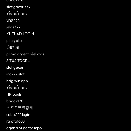
slot gacor 777
สล็อตเว็บตรง
บาคาร่า
jelas777
KUTU4D LOGIN
pi crypto
เว็บหวย
plinko argent réel avis
SITUS TOGEL
slot gacor
ino777 slot
bdg win app
สล็อตเว็บตรง
HK pools
badak178
스포츠무료중계
coba777 login
rajatoto88
agen slot gacor mpo